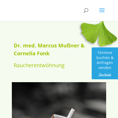
Dr. med. Marcus Mußner &
Cornelia Fonk
Termine
buchen &
Anfragen
Raucherentwöhnung
senden